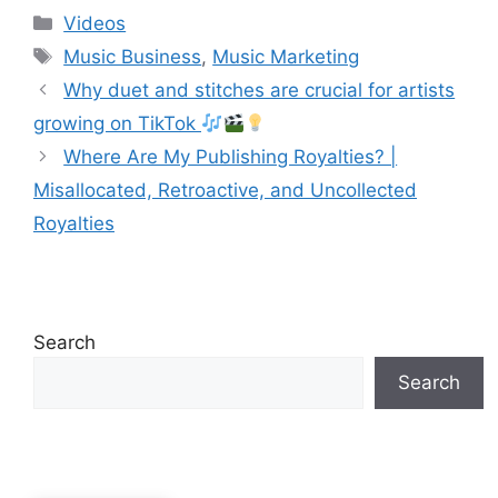
Debunked | Ask A
REACTS)
Categories
Videos
Lawyer | Music
Tags
Business Podcast
Music Business
,
Music Marketing
Why duet and stitches are crucial for artists
growing on TikTok
Where Are My Publishing Royalties? |
Misallocated, Retroactive, and Uncollected
Royalties
Search
Search