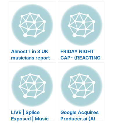
Almost 1 in 3 UK
FRIDAY NIGHT
musicians report
CAP- (REACTING
negative mental
TO YOUR SONGS
wellbeing |
GET IN
Musicians’ Union
HEEERRREEE)
LIVE | Splice
Google Acquires
Exposed | Music
Producer.ai (AI
Industry Myths
Music Founder