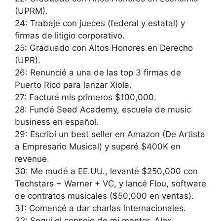
(UPRM).
24: Trabajé con jueces (federal y estatal) y
firmas de litigio corporativo.
25: Graduado con Altos Honores en Derecho
(UPR).
26: Renuncié a una de las top 3 firmas de
Puerto Rico para lanzar Xiola.
27: Facturé mis primeros $100,000.
28: Fundé Seed Academy, escuela de music
business en español.
29: Escribí un best seller en Amazon (De Artista
a Empresario Musical) y superé $400K en
revenue.
30: Me mudé a EE.UU., levanté $250,000 con
Techstars + Warner + VC, y lancé Flou, software
de contratos musicales ($50,000 en ventas).
31: Comencé a dar charlas internacionales.
32: Seguí el consejo de mi mentor, Alex