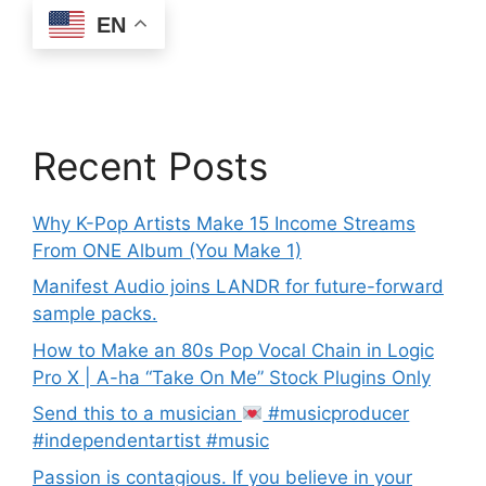
EN
Recent Posts
Why K-Pop Artists Make 15 Income Streams
From ONE Album (You Make 1)
Manifest Audio joins LANDR for future-forward
sample packs.
How to Make an 80s Pop Vocal Chain in Logic
Pro X | A-ha “Take On Me” Stock Plugins Only
Send this to a musician
#musicproducer
#independentartist #music
Passion is contagious. If you believe in your