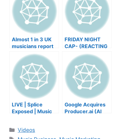
Almost 1 in 3 UK
FRIDAY NIGHT
musicians report
CAP- (REACTING
negative mental
TO YOUR SONGS
wellbeing |
GET IN
Musicians’ Union
HEEERRREEE)
LIVE | Splice
Google Acquires
Exposed | Music
Producer.ai (AI
Industry Myths
Music Founder
Debunked | Ask A
REACTS)
Categories
Videos
Lawyer | Music
Tags
Business Podcast