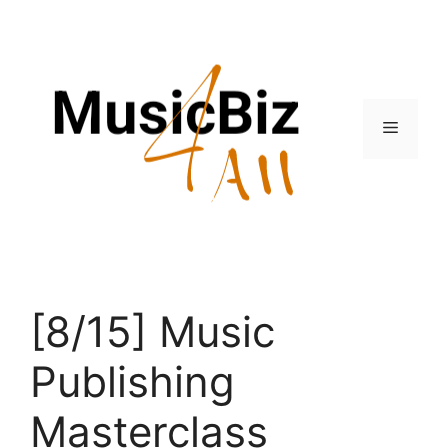
Skip
to
content
Menu
[8/15] Music
Publishing
Masterclass