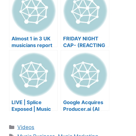
Almost 1 in 3 UK
FRIDAY NIGHT
musicians report
CAP- (REACTING
negative mental
TO YOUR SONGS
wellbeing |
GET IN
Musicians’ Union
HEEERRREEE)
LIVE | Splice
Google Acquires
Exposed | Music
Producer.ai (AI
Industry Myths
Music Founder
Debunked | Ask A
REACTS)
Categories
Videos
Lawyer | Music
Tags
Business Podcast