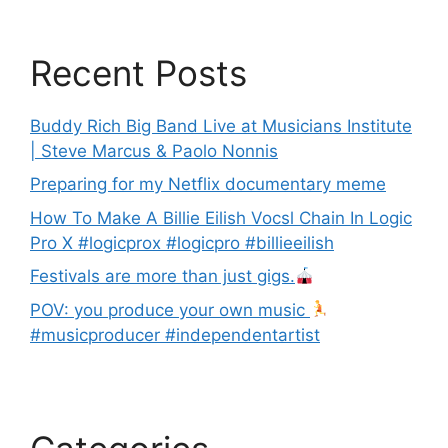
Recent Posts
Buddy Rich Big Band Live at Musicians Institute
| Steve Marcus & Paolo Nonnis
Preparing for my Netflix documentary meme
How To Make A Billie Eilish Vocsl Chain In Logic
Pro X #logicprox #logicpro #billieeilish
Festivals are more than just gigs.
POV: you produce your own music
#musicproducer #independentartist