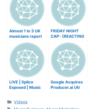
Almost 1 in 3 UK
FRIDAY NIGHT
musicians report
CAP- (REACTING
negative mental
TO YOUR SONGS
wellbeing |
GET IN
Musicians’ Union
HEEERRREEE)
LIVE | Splice
Google Acquires
Exposed | Music
Producer.ai (AI
Industry Myths
Music Founder
Debunked | Ask A
REACTS)
Categories
Videos
Lawyer | Music
Tags
Business Podcast