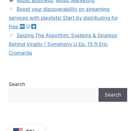
Music Business
,
Music Marketing
Boost your discoverability on streaming
services with playlists! Start by distributing for
free
Seizing The Algorithm: Systems & Strategy
Behind Virality | Symphony U Ep. 15 ft Eric
Cromartie
Search
Search